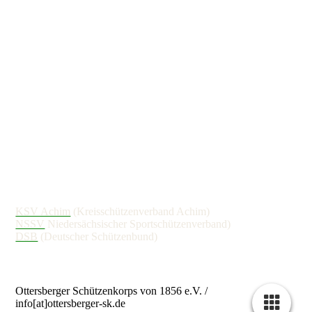
KSV Achim
(Kreisschützenverband Achim)
NSSV
Niedersächsischer Sportschützenverband)
DSB
(Deutscher Schützenbund)
Ottersberger Schützenkorps von 1856 e.V. /
info[at]ottersberger-sk.de