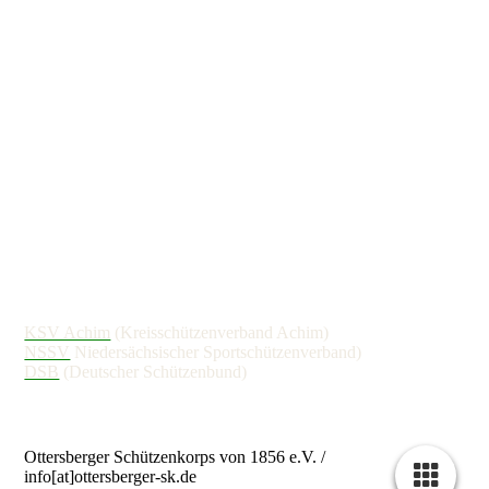
KSV Achim
(Kreisschützenverband Achim)
NSSV
Niedersächsischer Sportschützenverband)
DSB
(Deutscher Schützenbund)
Ottersberger Schützenkorps von 1856 e.V. /
info[at]ottersberger-sk.de